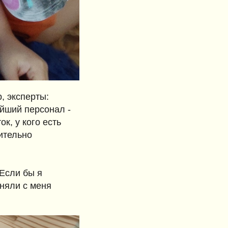
, эксперты:
ейший персонал -
к, у кого есть
ительно
 Если бы я
сняли с меня