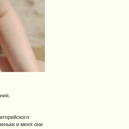
ния,
паторийского
ченьки и меня они