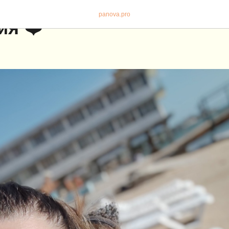
panova.pro
ия ❤️