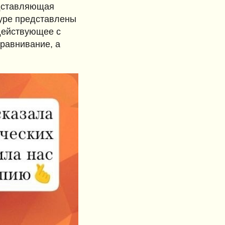
едставляющая
туре представлены
одействующее с
равнивание, а