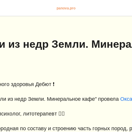
panova.pro
и из недр Земли. Минер
ого здоровья Дебют ❗️
ели из недр Земли. Минеральное кафе" провела
Окса
психолог, литотерапевт 🧚‍♀️
одная по составу и строению часть горных пород, р