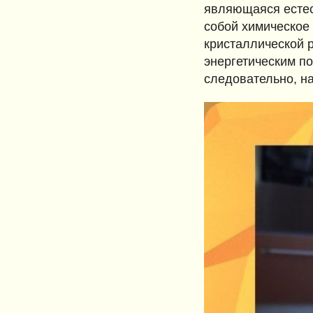
являющаяся естес
собой химическое
кристаллической 
энергетическим п
следовательно, н