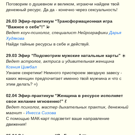
Поговорим о душевном и великом, играючи найдем твой
денежный ресурс. Да да - конечно через сексуальность!
26.03 Эфир-практикум “Трансформационная игра
"Важное о себе"!”
💫
Ведет коуч-психолог, специалист Нейрографики
Дарья
Худякова
Найди тайные ресурсы в себе и действуй.
29.03 Эфир “Подсмотрим мужские натальные карты”
☀️
Ведет астролог, актриса и удивительная женщина
Ксения Цимбал
Узнаем секретики! Немного приоткроем звездную завесу -
каких женщин предпочитает именно твой мужчина и что с
этим делать? =)
02.04 Эфир-практикум “Женщина в ресурсе исполняет
свои желание мгновенно!”
💃
Ведет психолог, мастер дыхательных практик, денежный
магнит -
Инесса Сизова
С помощью МАК-карт подсветит ваше направление
движения!