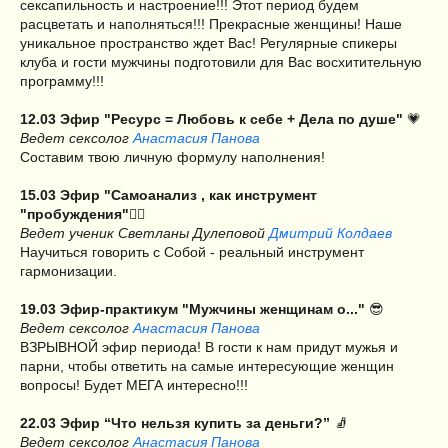
сексапильность и настроение!!! Этот период будем
расцветать и наполняться!!! Прекрасные женщины! Наше
уникальное пространство ждет Вас! Регулярные спикеры
клуба и гости мужчины подготовили для Вас восхитительную
программу!!!
12.03 Эфир "Ресурс = Любовь к себе + Дела по душе"
💗
Ведет сексолог
Анастасия Панова
Составим твою личную формулу наполнения!
15.03 Эфир "Самоанализ , как инструмент
"пробуждения"
🧘‍♂️
Ведет ученик Светланы Дулеповой
Дмитрий Колдаев
Научиться говорить с Собой - реальный инструмент
гармонизации.
19.03 Эфир-практикум "Мужчины женщинам о..."
😎
Ведет сексолог
Анастасия Панова
ВЗРЫВНОЙ эфир периода! В гости к нам придут мужья и
парни, чтобы ответить на самые интересующие женщин
вопросы! Будет МЕГА интересно!!!
22.03 Эфир “Что нельзя купить за деньги?”
🧦
Ведет сексолог
Анастасия Панова