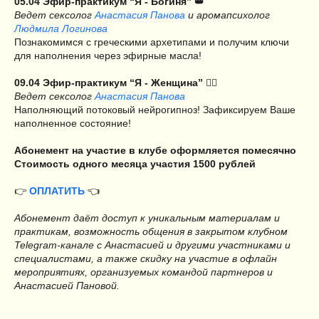
05.04 Эфир-практикум “Я - Богиня”
👑
Ведет сексолог
Анастасия Панова
и аромапсихолог
Людмила Логинова
Познакомимся с греческими архетипами и получим ключи
для наполнения через эфирные масла!
09.04 Эфир-практикум “Я - Женщина”
🧚‍♀️
Ведет сексолог
Анастасия Панова
Наполняющий потоковый нейрогипноз! Зафиксируем Ваше
наполненное состояние!
Абонемент на участие в клубе оформляется помесячно
Стоимость одного месяца участия 1500 рублей
👉
ОПЛАТИТЬ
👈
Абонемент даёт доступ к уникальным материалам и
практикам, возможность общения в закрытом клубном
Telegram-канале с Анастасией и другими участниками и
специалистами, а также скидку на участие в офлайн
мероприятиях, организуемых командой партнеров и
Анастасией Пановой.